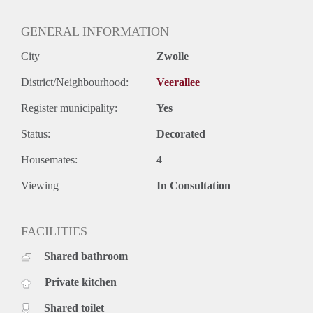
• Eigen keukenblokje incl keramische kookplaat met
afzuigkap, combioven, inbouwkoelkast en vriezer
GENERAL INFORMATION
• Gemeenschappelijke ruime keuken, gedeeld met 4 andere
huisgenoten
City
Zwolle
• Badkamer gedeeld met 4
• Energielabel A++
District/Neighbourhood:
Veerallee
• Gezamelijke tuin van >50m2
Register municipality:
Yes
• Dichtbij centrum, station en Hogeschool Windesheim
Extra’s:
Status:
Decorated
• Internet
• Gedeelde Wasmachine
Housemates:
4
• Schoonmaakster gemeenschappelijke ruimtes maandelijks
Viewing
In Consultation
• Fietsenstalling in de tuin
FACILITIES
Shared bathroom
Private kitchen
Shared toilet