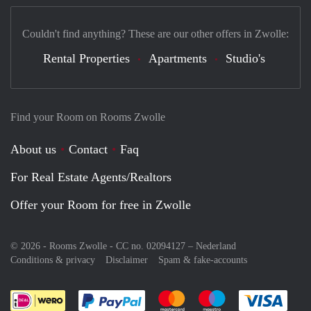
Couldn't find anything? These are our other offers in Zwolle:
Rental Properties
Apartments
Studio's
Find your Room on Rooms Zwolle
About us
Contact
Faq
For Real Estate Agents/Realtors
Offer your Room for free in Zwolle
© 2026 - Rooms Zwolle - CC no. 02094127 –
Nederland
Conditions & privacy
Disclaimer
Spam & fake-accounts
Pay easily with :payment method
Pay easily with :payment meth
Pay easily with :pay
Pay e