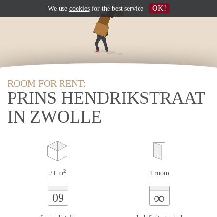
OK!
We use
cookies
for the best service
ROOM FOR RENT:
PRINS HENDRIKSTRAAT
IN ZWOLLE
2
21 m
1 room
∞
09