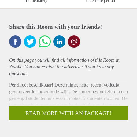
Immediately
Indefinite period
Share this Room with your friends!
On this page you will find all information of this Room in
Zwolle. You can contact the advertiser if you have any
questions.
Per direct beschikbaar! Deze ruime, nette, recent volledig
gerenoveerde kamer in de wijk. De kamer bevindt zich in een
gemengd studentenhuis waar in totaal 5 studenten wonen. De
kamer beschikt over een eigen keukenblokje en daarnaast
kan er gebruik worden gemaakt van de gemeenschappelijke
READ MORE WITH AN PACKAGE!
grote keuken. De grote tuin achter het huis wordt gedeeld
met huisgenoten!
Kenmerken