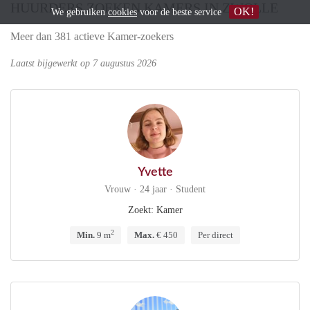
HUURDERS ZOEKEN KAMERS IN ZWOLLE
OK!
We gebruiken
cookies
voor de beste service
Meer dan 381 actieve Kamer-zoekers
Laatst bijgewerkt op 7 augustus 2026
Yvette
Vrouw · 24 jaar · Student
Zoekt: Kamer
2
Min.
9 m
Max.
€ 450
Per direct