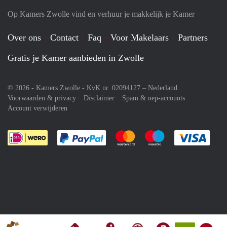
Op Kamers Zwolle vind en verhuur je makkelijk je Kamer
Over ons
Contact
Faq
Voor Makelaars
Partners
Gratis je Kamer aanbieden in Zwolle
© 2026 - Kamers Zwolle - KvK nr. 02094127 –
Nederland
Voorwaarden & privacy
Disclaimer
Spam & nep-accounts
Account verwijderen
Je rekent gemakkelijk af met Paypal
Je rekent gemakkelijk af met M
Je rekent gemakkelij
Je re