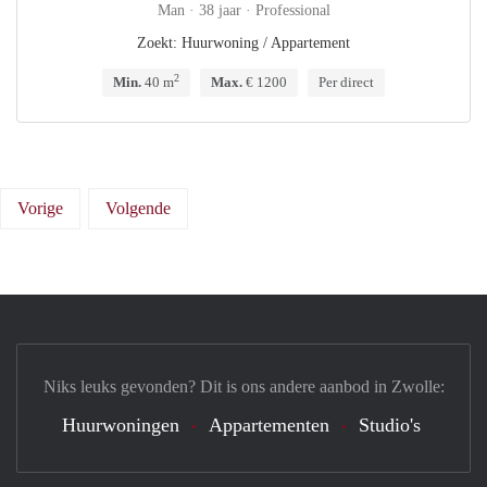
Man · 38 jaar · Professional
Zoekt: Huurwoning / Appartement
2
Min.
40 m
Max.
€ 1200
Per direct
Vorige
Volgende
Niks leuks gevonden? Dit is ons andere aanbod in Zwolle:
Huurwoningen
Appartementen
Studio's