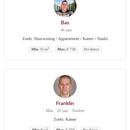
Bas
· 46 jaar
Zoekt: Huurwoning / Appartement / Kamer / Studio
2
Min.
35 m
Max.
€ 730
Per direct
Franklin
Man · 26 jaar · Student
Zoekt: Kamer
2
Min.
9 m
Max.
€ 450
Per direct