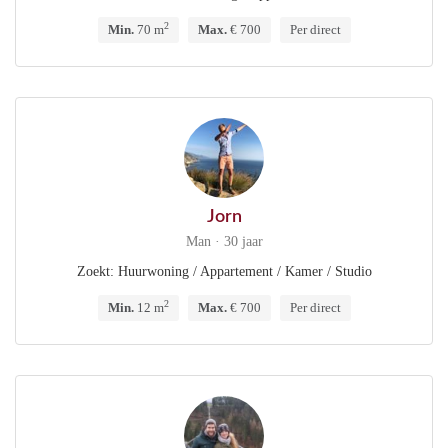
2
Min.
70 m
Max.
€ 700
Per direct
Jorn
Man · 30 jaar
Zoekt: Huurwoning / Appartement / Kamer / Studio
2
Min.
12 m
Max.
€ 700
Per direct