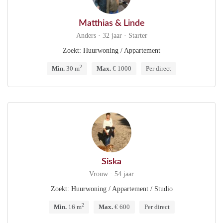
Matthias & Linde
Anders · 32 jaar · Starter
Zoekt: Huurwoning / Appartement
2
Min.
30 m
Max.
€ 1000
Per direct
Siska
Vrouw · 54 jaar
Zoekt: Huurwoning / Appartement / Studio
2
Min.
16 m
Max.
€ 600
Per direct