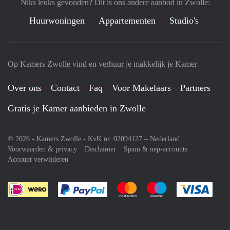
Niks leuks gevonden? Dit is ons andere aanbod in Zwolle:
Huurwoningen
Appartementen
Studio's
Op Kamers Zwolle vind en verhuur je makkelijk je Kamer
Over ons
Contact
Faq
Voor Makelaars
Partners
Gratis je Kamer aanbieden in Zwolle
© 2026 - Kamers Zwolle - KvK nr. 02094127 –
Nederland
Voorwaarden & privacy
Disclaimer
Spam & nep-accounts
Account verwijderen
Je rekent gemakkelijk af met Paypal
Je rekent gemakkelijk af met M
Je rekent gemakkelij
Je re