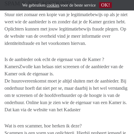
SPAM & NEP-ACCOUNTS
OK!
We gebruiken
cookies
voor de beste service
Stuur niet zomaar een kopie van je legitimatiebewijs op als je niet
weet wie de aanbieder is en zonder dat je de Kamer gezien hebt.
Oplichters kunnen met jouw legitimatiebewijs fraude plegen. Op
de website van de overheid vind je meer informatie over
identiteitsfraude en het voorkomen hiervan.
Is de aanbieder ook echt de eigenaar van de Kamer ?
KamersZwolle kan helaas niet screenen of de aanbieder van de
Kamer ook de eigenaar is.
De huurovereenkomst moet je altijd sluiten met de aanbieder. Bij
onderhuur hoeft dat niet per se, maar daarbij is het wel verstandig
om te screenen of de hoofdverhuurder op de hoogte is van de
onderhuur. Online kun je zien wie de eigenaar van een Kamer is.
Dat kan via de website van het Kadaster
Wat is een scammer, hoe herken ik deze?
Scammen is een vorm van oplichterij. Hierbij probeert iemand je