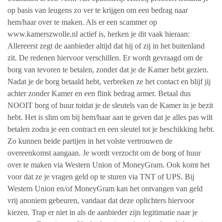
op basis van leugens zo ver te krijgen om een bedrag naar
hem/haar over te maken. Als er een scammer op
www.kamerszwolle.nl actief is, herken je dit vaak hieraan:
Allereerst zegt de aanbieder altijd dat hij of zij in het buitenland
zit. De redenen hiervoor verschillen. Er wordt gevraagd om de
borg van tevoren te betalen, zonder dat je de Kamer hebt gezien.
Nadat je de borg betaald hebt, verbreken ze het contact en blijf jij
achter zonder Kamer en een flink bedrag armer. Betaal dus
NOOIT borg of huur totdat je de sleutels van de Kamer in je bezit
hebt. Het is slim om bij hem/haar aan te geven dat je alles pas wilt
betalen zodra je een contract en een sleutel tot je beschikking hebt.
Zo kunnen beide partijen in het volste vertrouwen de
overeenkomst aangaan. Je wordt verzocht om de borg of huur
over te maken via Western Union of MoneyGram. Ook komt het
voor dat ze je vragen geld op te sturen via TNT of UPS. Bij
Western Union en/of MoneyGram kan het ontvangen van geld
vrij anoniem gebeuren, vandaar dat deze oplichters hiervoor
kiezen. Trap er niet in als de aanbieder zijn legitimatie naar je