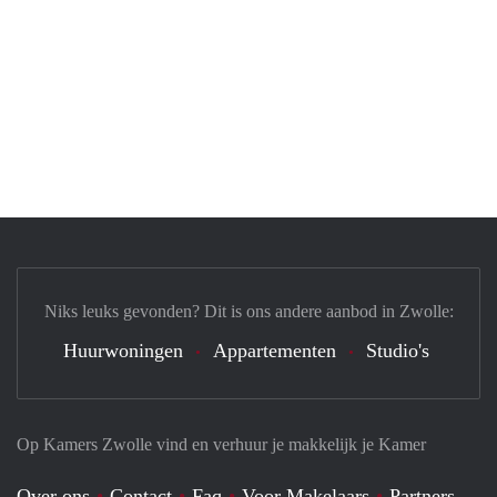
Niks leuks gevonden? Dit is ons andere aanbod in Zwolle:
Huurwoningen
Appartementen
Studio's
Op Kamers Zwolle vind en verhuur je makkelijk je Kamer
Over ons
Contact
Faq
Voor Makelaars
Partners