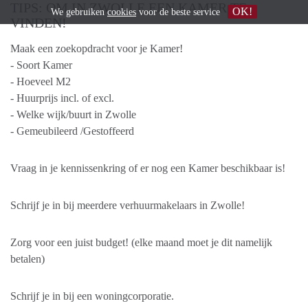
TIPS: OM IN ZWOLLE EEN KAMER TE
OK!
We gebruiken
cookies
voor de beste service
VINDEN!
Maak een zoekopdracht voor je Kamer!
- Soort Kamer
- Hoeveel M2
- Huurprijs incl. of excl.
- Welke wijk/buurt in Zwolle
- Gemeubileerd /Gestoffeerd
Vraag in je kennissenkring of er nog een Kamer beschikbaar is!
Schrijf je in bij meerdere verhuurmakelaars in Zwolle!
Zorg voor een juist budget! (elke maand moet je dit namelijk
betalen)
Schrijf je in bij een woningcorporatie.