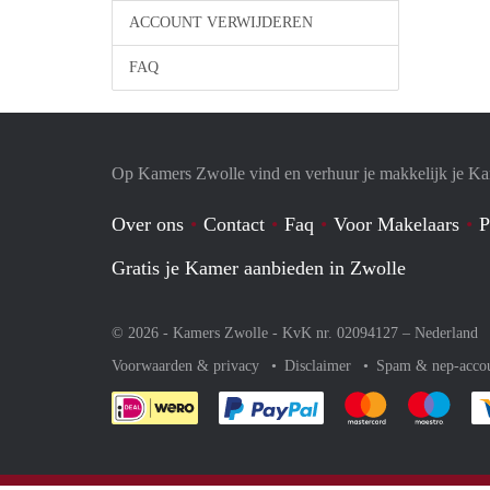
ACCOUNT VERWIJDEREN
FAQ
Op Kamers Zwolle vind en verhuur je makkelijk je K
Over ons
Contact
Faq
Voor Makelaars
P
Gratis je Kamer aanbieden in Zwolle
© 2026 - Kamers Zwolle - KvK nr. 02094127 –
Nederland
Voorwaarden & privacy
Disclaimer
Spam & nep-acco
Je rekent gemakkelijk af 
Je rekent gemak
Je rek