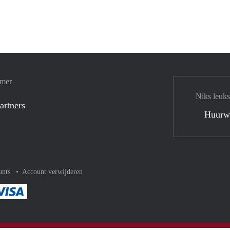
amer
Niks leuks
artners
Huurw
unts
Account verwijderen
met Paypal
kelijk af met Mastercard
ent gemakkelijk af met Meastro
Je rekent gemakkelijk af met Visa