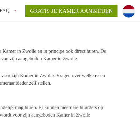
FAQ
GRATIS JE KAMER AANBIEDEN
e!
Kamer in Zwolle en in principe ook direct huren. De
an KamersZwolle?
t van zijn aangeboden Kamer in Zwolle.
arsvergoeding/bemiddelingsvergoeding?
lijk voor de aangeboden Kamer / Kamers in
 voor zijn Kamer in Zwolle. Vragen over welke eisen
meraanbieder zelf stellen.
eindelijk mag huren. Er kunnen meerdere huurders op
 wordt voor zijn aangeboden Kamer in Zwolle