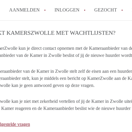
AANMELDEN
INLOGGEN
GEZOCHT
How to translate KamersZwoll
T KAMERSZWOLLE MET WACHTLIJSTEN?
Wat is KamersZwolle?
rZwolle kun je direct contact opnemen met de Kameraanbieder van de 
Wat is de privacyverklaring v
bieder van de Kamer in Zwolle beslist of jij de nieuwe huurder word
Berekent KamersZwolle makela
Is KamersZwolle verantwoorde
aanbieder van de Kamer in Zwolle stelt zelf de eisen aan een huurder
Zwolle?
aanbieder stelt, kun je middels een bericht op KamerZwolle aan de Ka
Alle veelgestelde vragen
olle kan je geen antwoord geven op deze vragen.
lle kan je niet met zekerheid vertellen of jij de Kamer in Zwolle uit
e Kamer reageren en de Kameraanbieder beslist wie de nieuwe huurder
lgestelde vragen