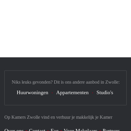
Niks leuks gevonden? Dit is ons andere aanbod in Zwolle:
Huurwoningen
Appartementen
Studio's
Op Kamers Zwolle vind en verhuur je makkelijk je Kamer
Over ons
Contact
Faq
Voor Makelaars
Partners