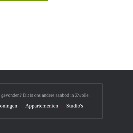
 gevonden? Dit is ons andere aanbod in Zwolle:
oningen
Appartementen
Studio's