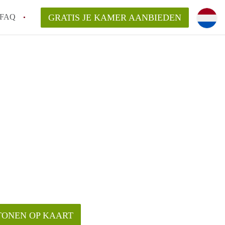
FAQ
GRATIS JE KAMER AANBIEDEN
e!
an KamersZwolle?
arsvergoeding/bemiddelingsvergoeding?
lijk voor de aangeboden Kamer / Kamers in
TONEN OP KAART