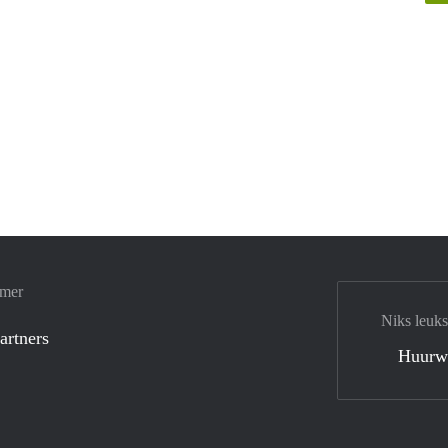
amer
Niks leuks
artners
Huurw