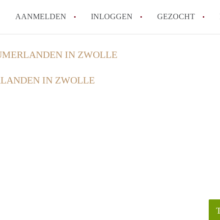
AANMELDEN
INLOGGEN
GEZOCHT
How to translate KamersZwoll
UMERLANDEN IN ZWOLLE
Wat is KamersZwolle?
LANDEN IN ZWOLLE
Wat is de privacyverklaring v
Berekent KamersZwolle makela
Is KamersZwolle verantwoorde
Zwolle?
Alle veelgestelde vragen