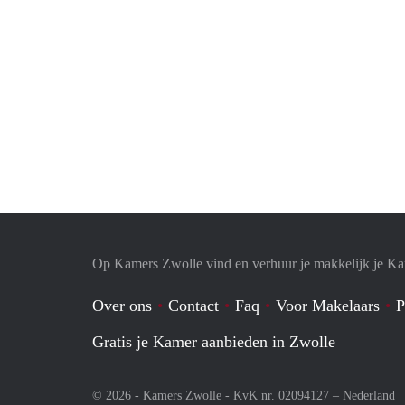
Op Kamers Zwolle vind en verhuur je makkelijk je K
Over ons
Contact
Faq
Voor Makelaars
P
Gratis je Kamer aanbieden in Zwolle
© 2026 - Kamers Zwolle - KvK nr. 02094127 –
Nederland