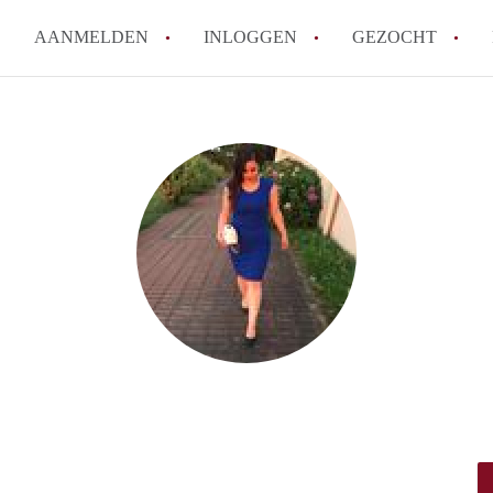
AANMELDEN
INLOGGEN
GEZOCHT
How to translate KamersZwoll
Wat is KamersZwolle?
Wat is de privacyverklaring v
Berekent KamersZwolle makela
Is KamersZwolle verantwoorde
Zwolle?
Alle veelgestelde vragen