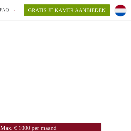
FAQ
GRATIS JE KAMER AANBIEDEN
e!
an KamersZwolle?
arsvergoeding/bemiddelingsvergoeding?
lijk voor de aangeboden Kamer / Kamers in
Max. € 1000 per maand