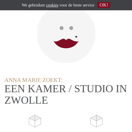
OK!
We gebruiken
cookies
voor de beste service
ANNA MARIE ZOEKT:
EEN KAMER / STUDIO IN
ZWOLLE