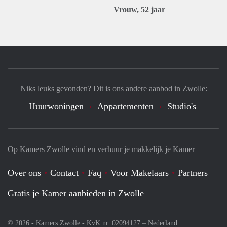
Vrouw, 52 jaar
Niks leuks gevonden? Dit is ons andere aanbod in Zwolle:
Huurwoningen
Appartementen
Studio's
Op Kamers Zwolle vind en verhuur je makkelijk je Kamer
Over ons
Contact
Faq
Voor Makelaars
Partners
Gratis je Kamer aanbieden in Zwolle
© 2026 - Kamers Zwolle - KvK nr. 02094127 –
Nederland