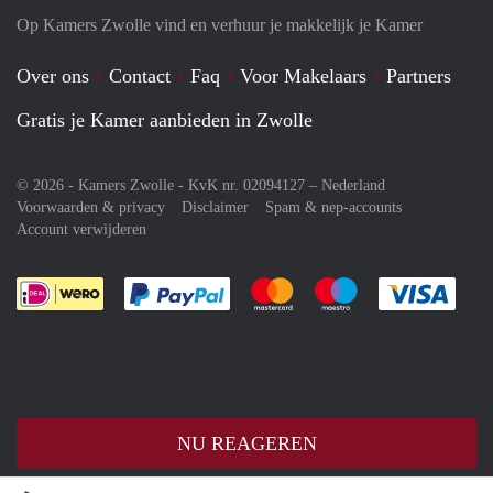
Op Kamers Zwolle vind en verhuur je makkelijk je Kamer
Over ons
Contact
Faq
Voor Makelaars
Partners
Gratis je Kamer aanbieden in Zwolle
© 2026 - Kamers Zwolle - KvK nr. 02094127 –
Nederland
Voorwaarden & privacy
Disclaimer
Spam & nep-accounts
Account verwijderen
Je rekent gemakkelijk af met Paypal
Je rekent gemakkelijk af met M
Je rekent gemakkelij
Je re
NU REAGEREN