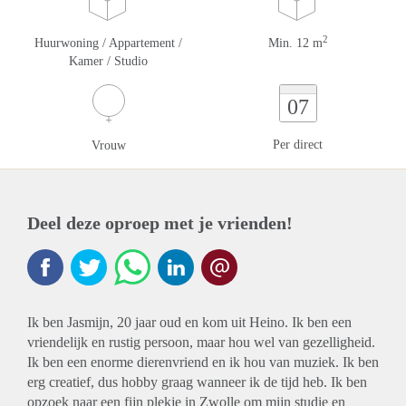
2
Huurwoning / Appartement /
Min. 12 m
Kamer / Studio
07
Per direct
Vrouw
Deel deze oproep met je vrienden!
Ik ben Jasmijn, 20 jaar oud en kom uit Heino. Ik ben een
vriendelijk en rustig persoon, maar hou wel van gezelligheid.
Ik ben een enorme dierenvriend en ik hou van muziek. Ik ben
erg creatief, dus hobby graag wanneer ik de tijd heb. Ik ben
opzoek naar een fijn plekje in Zwolle om mijn studie en