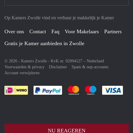
Op Kamers Zwolle vind en verhuur je makkelijk je Kamer
Over ons
Contact
Faq
Voor Makelaars
Partners
Gratis je Kamer aanbieden in Zwolle
© 2026 - Kamers Zwolle - KvK nr. 02094127 –
Nederland
Voorwaarden & privacy
Disclaimer
Spam & nep-accounts
Account verwijderen
Je rekent gemakkelijk af met Paypal
Je rekent gemakkelijk af met M
Je rekent gemakkelij
Je re
NU REAGEREN