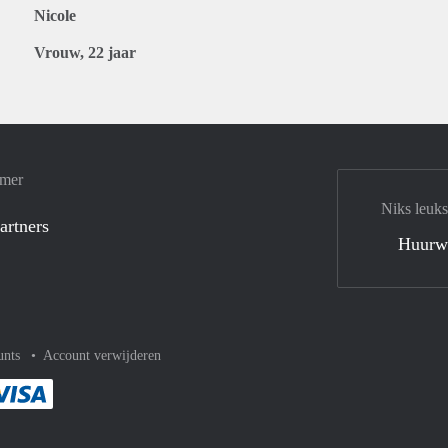
Nicole
Vrouw, 22 jaar
amer
Niks leuks
artners
Huurw
unts
Account verwijderen
met Paypal
kelijk af met Mastercard
ent gemakkelijk af met Meastro
Je rekent gemakkelijk af met Visa