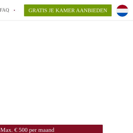
FAQ
GRATIS JE KAMER AANBIEDEN
e!
an KamersZwolle?
arsvergoeding/bemiddelingsvergoeding?
lijk voor de aangeboden Kamer / Kamers in
Max. € 500 per maand