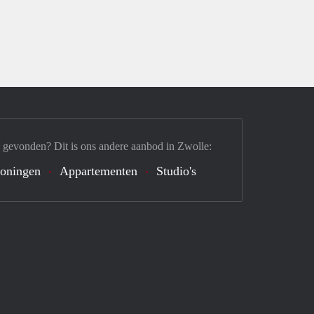
 gevonden? Dit is ons andere aanbod in Zwolle:
oningen
Appartementen
Studio's