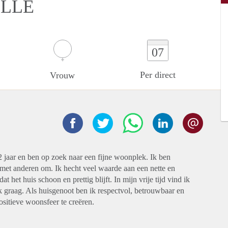
OLLE
07
Per direct
Vrouw
 jaar en ben op zoek naar een fijne woonplek. Ik ben
 met anderen om. Ik hecht veel waarde aan een nette en
 het huis schoon en prettig blijft. In mijn vrije tijd vind ik
ik graag. Als huisgenoot ben ik respectvol, betrouwbaar en
ositieve woonsfeer te creëren.