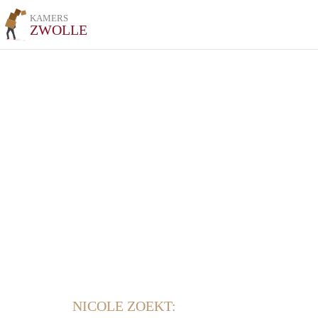
KAMERS
ZWOLLE
NICOLE ZOEKT: