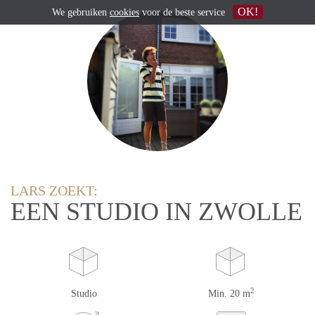
OK!
We gebruiken
cookies
voor de beste service
LARS ZOEKT:
EEN STUDIO IN ZWOLLE
2
Studio
Min. 20 m