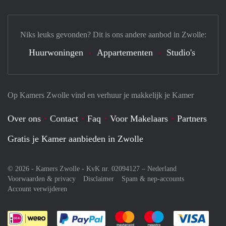
Niks leuks gevonden? Dit is ons andere aanbod in Zwolle:
Huurwoningen
Appartementen
Studio's
Op Kamers Zwolle vind en verhuur je makkelijk je Kamer
Over ons
Contact
Faq
Voor Makelaars
Partners
Gratis je Kamer aanbieden in Zwolle
© 2026 - Kamers Zwolle - KvK nr. 02094127 –
Nederland
Voorwaarden & privacy
Disclaimer
Spam & nep-accounts
Account verwijderen
Je rekent gemakkelijk af met Paypal
Je rekent gemakkelijk af met M
Je rekent gemakkelij
Je re