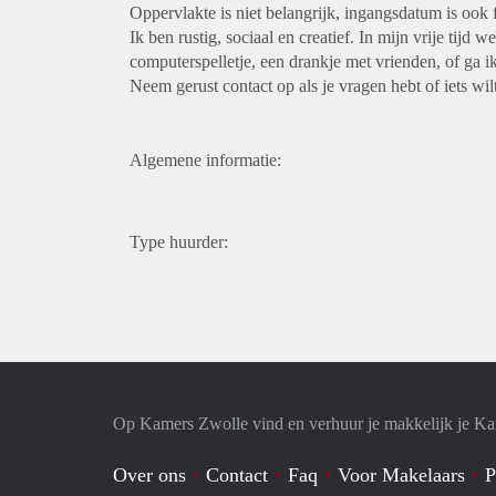
Oppervlakte is niet belangrijk, ingangsdatum is ook f
Ik ben rustig, sociaal en creatief. In mijn vrije tijd 
computerspelletje, een drankje met vrienden, of ga ik
Neem gerust contact op als je vragen hebt of iets wil
Algemene informatie:
Type huurder:
Op Kamers Zwolle vind en verhuur je makkelijk je K
Over ons
Contact
Faq
Voor Makelaars
P