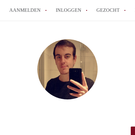
AANMELDEN
INLOGGEN
GEZOCHT
How to translate KamersZwoll
Wat is KamersZwolle?
Wat is de privacyverklaring v
Berekent KamersZwolle makela
Is KamersZwolle verantwoorde
Zwolle?
Alle veelgestelde vragen