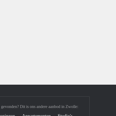
 gevonden? Dit is ons andere aanbod in Zwolle:
oningen
Appartementen
Studio's