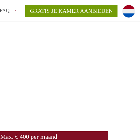
FAQ
GRATIS JE KAMER AANBIEDEN
e!
an KamersZwolle?
arsvergoeding/bemiddelingsvergoeding?
lijk voor de aangeboden Kamer / Kamers in
Max. € 400 per maand