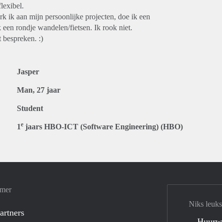
lexibel.
werk ik aan mijn persoonlijke projecten, doe ik een
 een rondje wandelen/fietsen. Ik rook niet.
t bespreken. :)
Jasper
Man, 27 jaar
Student
e
1
jaars HBO-ICT (Software Engineering) (HBO)
amer
Niks leuks
artners
Huurw