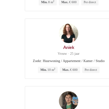
2
Min.
8 m
Max.
€ 600
Per direct
Aniek
Vrouw · 25 jaar
Zoekt: Huurwoning / Appartement / Kamer / Studio
2
Min.
10 m
Max.
€ 600
Per direct