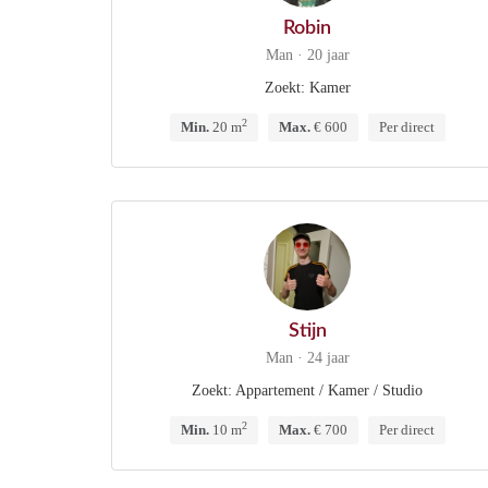
Robin
Man · 20 jaar
Zoekt: Kamer
2
Min.
20 m
Max.
€ 600
Per direct
Stijn
Man · 24 jaar
Zoekt: Appartement / Kamer / Studio
2
Min.
10 m
Max.
€ 700
Per direct