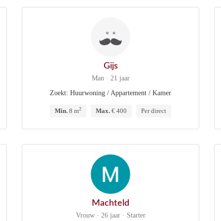
Gijs
Man · 21 jaar
Zoekt: Huurwoning / Appartement / Kamer
2
Min.
8 m
Max.
€ 400
Per direct
Machteld
Vrouw · 26 jaar · Starter