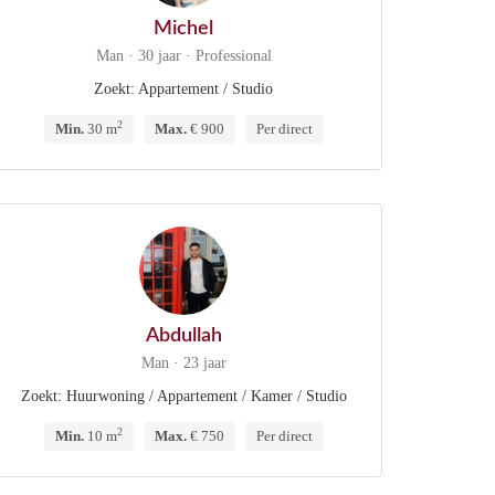
Michel
Man · 30 jaar · Professional
Zoekt: Appartement / Studio
2
Min.
30 m
Max.
€ 900
Per direct
Abdullah
Man · 23 jaar
Zoekt: Huurwoning / Appartement / Kamer / Studio
2
Min.
10 m
Max.
€ 750
Per direct