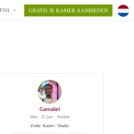
FAQ
GRATIS JE KAMER AANBIEDEN
e!
an KamersZwolle?
arsvergoeding/bemiddelingsvergoeding?
lijk voor de aangeboden Kamer / Kamers in
Gamaliel
Man · 22 jaar · Student
Zoekt: Kamer / Studio