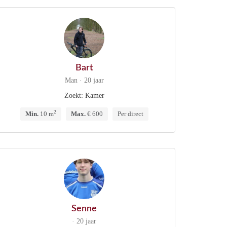
Bart
Man · 20 jaar
Zoekt: Kamer
2
Min.
10 m
Max.
€ 600
Per direct
Senne
· 20 jaar