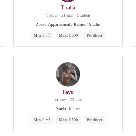
Thalia
Vrouw · 21 jaar · Student
Zoekt: Appartement / Kamer / Studio
2
Min.
8 m
Max.
€ 600
Per direct
Faye
Vrouw · 23 jaar
Zoekt: Kamer
2
Min.
9 m
Max.
€ 500
Per direct