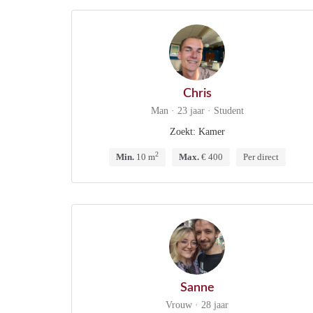
Chris
Man · 23 jaar · Student
Zoekt: Kamer
2
Min.
10 m
Max.
€ 400
Per direct
Sanne
Vrouw · 28 jaar