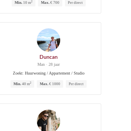
2
Min.
10 m
Max.
€ 700
Per direct
Duncan
Man · 28 jaar
Zoekt: Huurwoning / Appartement / Studio
2
Min.
40 m
Max.
€ 1000
Per direct