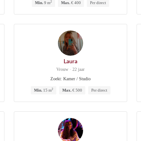
2
Min.
9 m
Max.
€ 400
Per direct
Laura
Vrouw · 22 jaar
Zoekt: Kamer / Studio
2
Min.
15 m
Max.
€ 500
Per direct