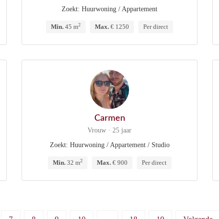
Zoekt: Huurwoning / Appartement
2
Min.
45 m
Max.
€ 1250
Per direct
Carmen
Vrouw · 25 jaar
Zoekt: Huurwoning / Appartement / Studio
2
Min.
32 m
Max.
€ 900
Per direct