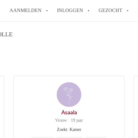
AANMELDEN
INLOGGEN
GEZOCHT
How to translate KamersZwoll
OLLE
Wat is KamersZwolle?
Wat is de privacyverklaring v
Berekent KamersZwolle makela
Is KamersZwolle verantwoorde
Zwolle?
Alle veelgestelde vragen
Asaala
Vrouw · 19 jaar
Zoekt: Kamer