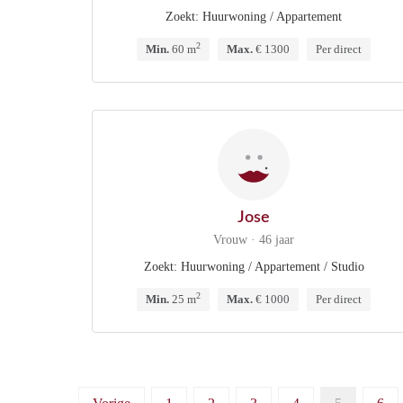
Zoekt: Huurwoning / Appartement
2
Min.
60 m
Max.
€ 1300
Per direct
Jose
Vrouw · 46 jaar
Zoekt: Huurwoning / Appartement / Studio
2
Min.
25 m
Max.
€ 1000
Per direct