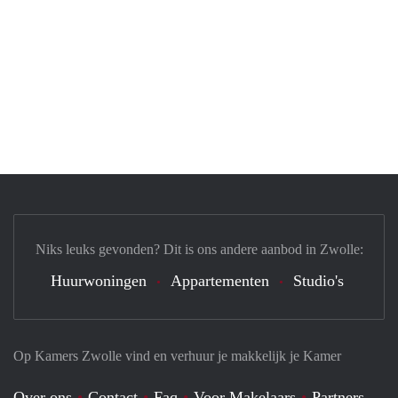
Niks leuks gevonden? Dit is ons andere aanbod in Zwolle:
Huurwoningen
Appartementen
Studio's
Op Kamers Zwolle vind en verhuur je makkelijk je Kamer
Over ons
Contact
Faq
Voor Makelaars
Partners