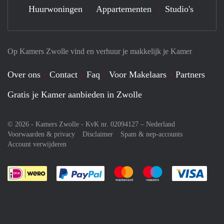
Huurwoningen
Appartementen
Studio's
Op Kamers Zwolle vind en verhuur je makkelijk je Kamer
Over ons
Contact
Faq
Voor Makelaars
Partners
Gratis je Kamer aanbieden in Zwolle
© 2026 - Kamers Zwolle - KvK nr. 02094127 –
Nederland
Voorwaarden & privacy
Disclaimer
Spam & nep-accounts
Account verwijderen
Je rekent gemakkelijk af met Paypal
Je rekent gemakkelijk af met M
Je rekent gemakkelij
Je re