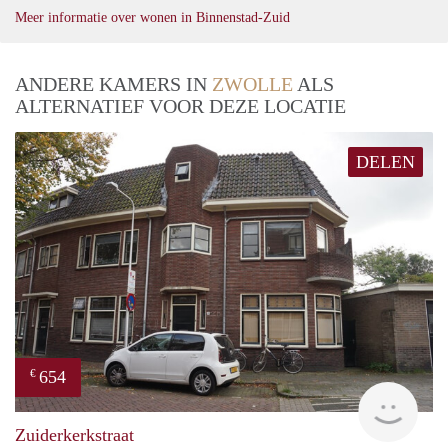
Meer informatie over wonen in Binnenstad-Zuid
ANDERE KAMERS IN
ZWOLLE
ALS
ALTERNATIEF VOOR DEZE LOCATIE
DELEN
654
€
Grun
Zuiderkerkstraat