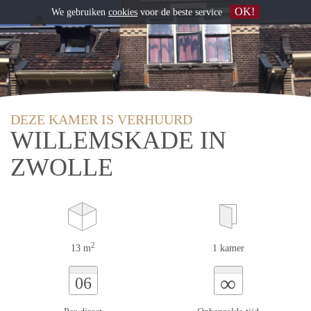
OK!
We gebruiken
cookies
voor de beste service
DEZE KAMER IS VERHUURD
WILLEMSKADE IN
ZWOLLE
2
13 m
1 kamer
∞
06