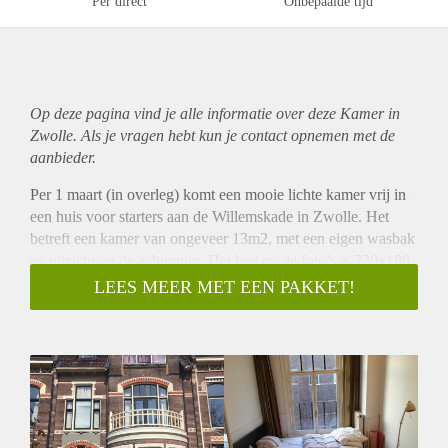
Per direct
Onbepaalde tijd
Op deze pagina vind je alle informatie over deze Kamer in
Zwolle. Als je vragen hebt kun je contact opnemen met de
aanbieder.
Per 1 maart (in overleg) komt een mooie lichte kamer vrij in
een huis voor starters aan de Willemskade in Zwolle. Het
betreft een kamer van ongeveer 13m2, met een eigen wasbak
en uitzicht op de achtertuin. Het bed op de foto’s is 220x180,
dus niet helemaal illustratief qua ruimte.
LEES MEER MET EEN PAKKET!
Het is een mooi groot huis met een gemeenschappelijke
moderne keuken, grote woonkamer met eettafel, banken en
beamer, 2 toiletten en een badkamer. Elke week komt de
schoonmaakster langs. Ook hebben we een fijne voor- en
achtertuin met veel zon. Het ligt op 5 minuten lopen van
station en centrum, en 1 minuut van de Jumbo. Je woont met
5 andere huisgenoten, zowel mannen als vrouwen in de